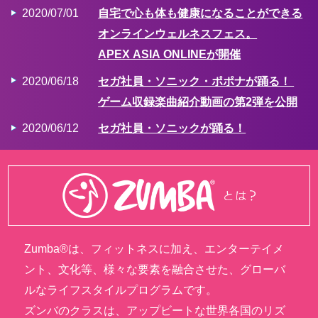
2020/07/01
自宅で心も体も健康になることができる
オンラインウェルネスフェス。
APEX ASIA ONLINEが開催
2020/06/18
セガ社員・ソニック・ポポナが踊る！
ゲーム収録楽曲紹介動画の第2弾を公開
2020/06/12
セガ社員・ソニックが踊る！
ゲーム収録楽曲紹介動画の第1弾を公開
2020/05/26
公式PV第2弾公開！
ノリノリ音楽に合わせて脂肪燃焼！
2020/03/18
公式PV第1弾公開！
Zumba®は、フィットネスに加え、エンターテイメ
2020/02/20
公式サイトオープン
ント、文化等、様々な要素を融合させた、グローバ
ルなライフスタイルプログラムです。
ズンバのクラスは、アップビートな世界各国のリズ