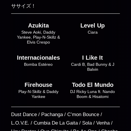
ササイズ！
Azukita
Level Up
Steve Aoki, Daddy
Ciara
Yankee, Play-N-Skillz &
Elvis Crespo
Internacionales
I Like It
Bomba Estéreo
Cardi B, Bad Bunny & J
Balvin
Firehouse
Todo El Mundo
Play-N-Skillz & Daddy
DJ Ricky Luna ft. Nando
Yankee
Boom & Hisatomi
Dust Dance / Pachanga / C’mon Bounce /
L.O.V.E. / Cumbia De La Gaita / Sola / Venha /